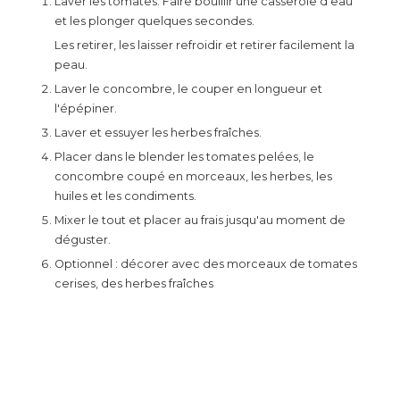
Laver les tomates. Faire bouillir une casserole d'eau
et les plonger quelques secondes.
Les retirer, les laisser refroidir et retirer facilement la
peau.
Laver le concombre, le couper en longueur et
l'épépiner.
Laver et essuyer les herbes fraîches.
Placer dans le blender les tomates pelées, le
concombre coupé en morceaux, les herbes, les
huiles et les condiments.
Mixer le tout et placer au frais jusqu'au moment de
déguster.
Optionnel : décorer avec des morceaux de tomates
cerises, des herbes fraîches