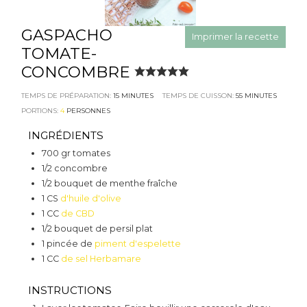
GASPACHO
Imprimer la recette
TOMATE-
CONCOMBRE
TEMPS DE PRÉPARATION:
15
MINUTES
TEMPS DE CUISSON:
55
MINUTES
PORTIONS:
4
PERSONNES
INGRÉDIENTS
700
gr
tomates
1/2
concombre
1/2
bouquet
de menthe fraîche
1
CS
d'huile d'olive
1
CC
de CBD
1/2
bouquet
de persil plat
1
pincée de
piment d'espelette
1
CC
de sel Herbamare
INSTRUCTIONS