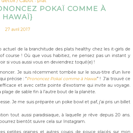
 détox / Cabot
plat
•
ONONCEZ POKAÏ COMME À
HAWAÏ}
27 avril 2017
p actuel de la branchitude des plats healthy chez les it-girls de
f course ! Où que vous habitiez, ne pensez pas un instant y
oir si vous aussi vous en deviendrez toqué(e) !
noncer. Je suis récemment tombée sur le sous-titre d’un livre
ui précise : “
Prononcez Pokaï comme à Hawaï
” ! J’ai trouvé ce
ficace et avec cette pointe d’exotisme qui invite au voyage.
plage de sable fin à l’autre bout de la planète.
sse. Je me suis préparée un poke bowl et paf, j’ai pris un billet
ion tout aussi paradisiaque, à laquelle je rêve depuis 20 ans.
ourrez bientôt suivre cela sur Instagram.
res petites graines et autres coups de pouce placés sur mon