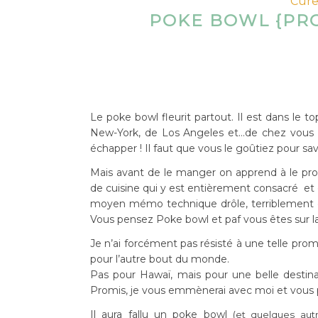
Cure
POKE BOWL {PR
Le poke bowl fleurit partout. Il est dans le to
New-York, de Los Angeles et…de chez vous o
échapper ! Il faut que vous le goûtiez pour sav
Mais avant de le manger on apprend à le pro
de cuisine qui y est entièrement consacré et q
moyen mémo technique drôle, terriblement ef
Vous pensez Poke bowl et paf vous êtes sur la 
Je n’ai forcément pas résisté à une telle prome
pour l’autre bout du monde.
Pas pour Hawaï, mais pour une belle destinat
Promis, je vous emmènerai avec moi et vous p
Il aura fallu un poke bowl
(et quelques aut