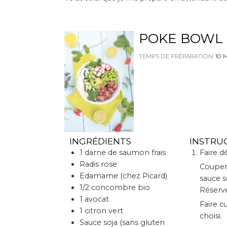
POKE BOWL
TEMPS DE PRÉPARATION:
10
M
INGRÉDIENTS
INSTRU
1
darne de saumon frais
Faire 
Radis rose
Couper le poisson en cubes de 2 cm sur 2. Le faire mariner dans la
Edamame (chez Picard)
sauce s
1/2
concombre bio
Réserve
1
avocat
Faire cuire le riz en respectant la durée adaptée au type de riz
1
citron vert
choisi.
Sauce soja (sans gluten