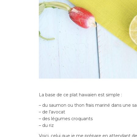
La base de ce plat hawaïen est simple :
– du saumon ou thon frais mariné dans une sa
– de l’avocat
– des légumes croquants
– du riz
Voici, celui que je me prépare en attendant d