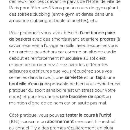
des lieux insolites : devant le parvis de l’Hôtel de ville de
Paris pour fêter ses 25 ans par un cours de gym géant ;
des soirées clubbing (entre gym et danse dans une
ambiance clubbing et boule à facettes), etc.
Pour pratiquer : vous avez besoin d’
une bonne paire
de baskets
avec des amortis avant et arrière
propres
(à
savoir réservée à l’usage en salle, avec lesquelles vous
ne marchez pas dehors car comme on alterne cardio
debout et renforcement musculaire au sol c’est
moyen de tomber nez à nez avec les différentes
salissures extérieures que vous récupérez sous vos
semelles dans la rue…), une
serviette
et un
tapis
, une
bouteille d’eau
(indispensable de bien vous hydrater car
pratiquer du sport sans boire est un stress pour votre
corps) et pour les dames
une brassière de sport
au
maintien digne de ce nom car on saute pas mal.
Côté pratique, vous pouvez
tester le cours à l’unité
(10€), souscrire un
abonnement
mensuel, trimestriel
ou annuel (il y a des promos régulièrement en plus)