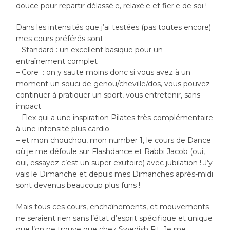
douce pour repartir délassé.e, relaxé.e et fier.e de soi !
Dans les intensités que j’ai testées (pas toutes encore)
mes cours préférés sont :
– Standard : un excellent basique pour un
entraînement complet
– Core : on y saute moins donc si vous avez à un
moment un souci de genou/cheville/dos, vous pouvez
continuer à pratiquer un sport, vous entretenir, sans
impact
– Flex qui a une inspiration Pilates très complémentaire
à une intensité plus cardio
– et mon chouchou, mon number 1, le cours de Dance
où je me défoule sur Flashdance et Rabbi Jacob (oui,
oui, essayez c’est un super exutoire) avec jubilation ! J’y
vais le Dimanche et depuis mes Dimanches après-midi
sont devenus beaucoup plus funs !
Mais tous ces cours, enchaînements, et mouvements
ne seraient rien sans l’état d’esprit spécifique et unique
que l’on ne trouve que chez Swedish Fit. Je me